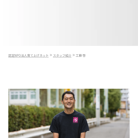
>
>
認定NPO法人育て上げネット
スタッフ紹介
工藤 啓