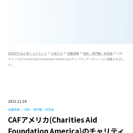
>
>
>
>
認定NPO法人育て上げネット
お知らせ
協働実績
団体・専門職・研究者
CAF
アメリカ(Charities Aid Foundation America)のチャリティデータベースに掲載されまし
た。
2021.11.24
協働実績
団体・専門職・研究者
CAFアメリカ(Charities Aid
Foundation America)のチャリティ