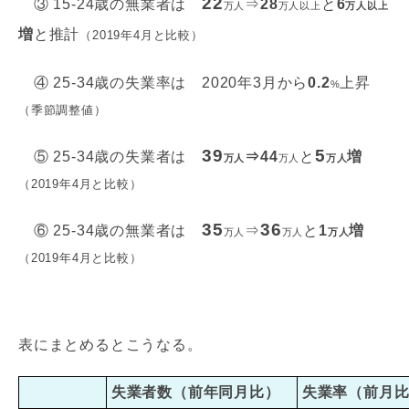
22
③ 15-24歳の無業者は
⇒
28
と
6
万人
万人以上
万人以上
増
と推計
（2019年4月と比較）
④ 25-34歳の失業率は 2020年3月から
0.2
上昇
%
（季節調整値）
39
5
⑤ 25-34歳の失業者は
⇒
44
と
増
万人
万人
万人
（2019年4月と比較）
35
36
⑥ 25-34歳の無業者は
⇒
と
1
増
万人
万人
万人
（2019年4月と比較）
表にまとめるとこうなる。
失業者数（前年同月比）
失業率（前月比