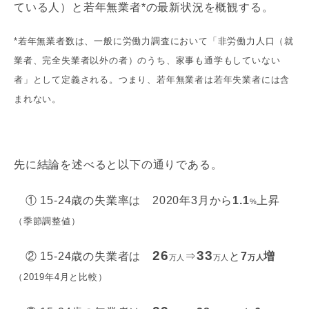
ている人）と若年無業者*の最新状況を概観する。
*若年無業者数は、一般に労働力調査において「非労働力人口（就
業者、完全失業者以外の者）のうち、家事も通学もしていない
者」として定義される。つまり、若年無業者は若年失業者には含
まれない。
先に結論を述べると以下の通りである。
① 15-24歳の失業率は 2020年3月から
1.1
上昇
%
（季節調整値）
26
33
② 15-24歳の失業者は
⇒
と
7
増
万人
万人
万人
（2019年4月と比較）